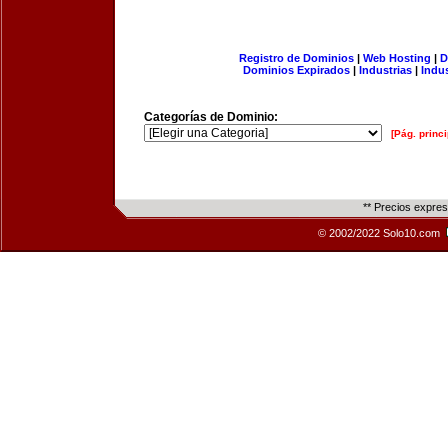
Registro de Dominios
|
Web Hosting
|
D
Dominios Expirados
|
Industrias
|
Indu
Categorías de Dominio:
[Pág. princi
** Precios expre
© 2002/2022 Solo10.com