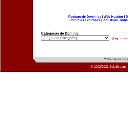
Registro de Dominios
|
Web Hosting
|
D
Dominios Expirados
|
Industrias
|
Indu
Categorías de Dominio:
[Pág. princi
** Precios expre
© 2002/2022 Solo10.com