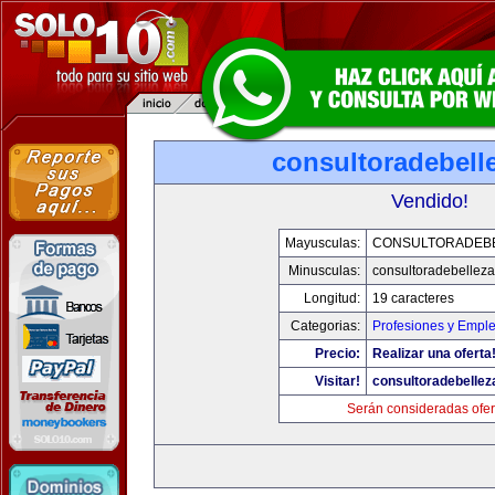
consultoradebell
Vendido!
Mayusculas:
CONSULTORADEB
Minusculas:
consultoradebellez
Longitud:
19 caracteres
Categorias:
Profesiones y Empl
Precio:
Realizar una oferta
Visitar!
consultoradebelle
Serán consideradas ofer