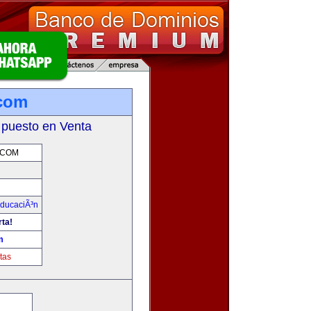
.com
 puesto en Venta
.COM
ducaciÃ³n
rta!
m
tas