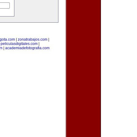
gota.com
|
zonatrabajos.com
|
|
peliculasdigitales.com
|
om
|
academiadefotografia.com