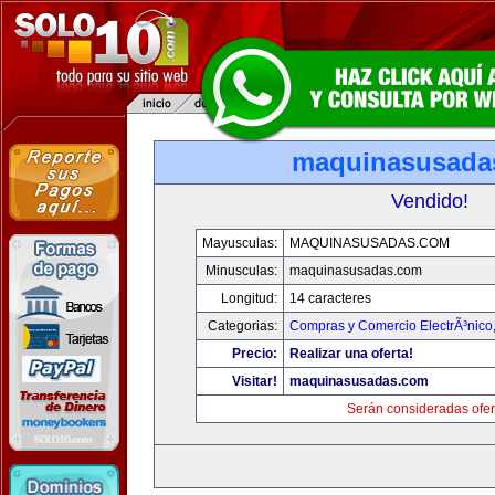
maquinasusada
Vendido!
Mayusculas:
MAQUINASUSADAS.COM
Minusculas:
maquinasusadas.com
Longitud:
14 caracteres
Categorias:
Compras y Comercio ElectrÃ³nico
Precio:
Realizar una oferta!
Visitar!
maquinasusadas.com
Serán consideradas ofer