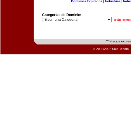
Dominios Expirados
|
Industrias
|
Indu
Categorías de Dominio:
[Pág. princi
** Precios expre
© 2002/2022 Solo10.com