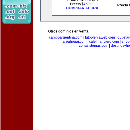
COMPRAR AHORA
Precio $
750.00
Precio 
COMPRAR AHORA
Otros dominios en venta:
campoargentina.com
|
futbolenlaweb.com
|
outleta
areahogar.com
|
cafefinanciero.com
|
encu
zonasistemas.com
|
destinosyho