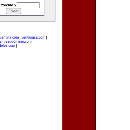
Ofrecido $
rgentina.com
|
ventasusa.com
|
entresudominio.com
|
teles.com
|