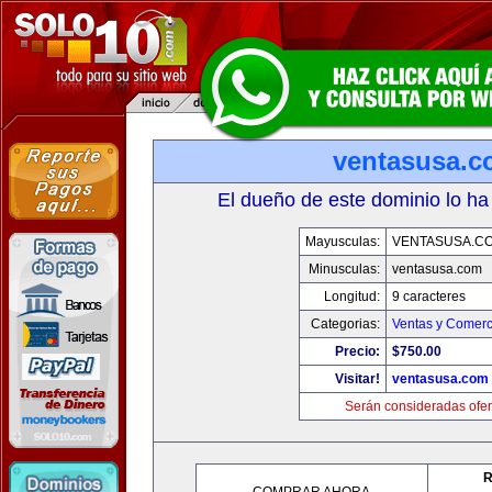
ventasusa.
El dueño de este dominio lo ha
Mayusculas:
VENTASUSA.C
Minusculas:
ventasusa.com
Longitud:
9 caracteres
Categorias:
Ventas y Comerc
Precio:
$750.00
Visitar!
ventasusa.com
Serán consideradas ofer
R