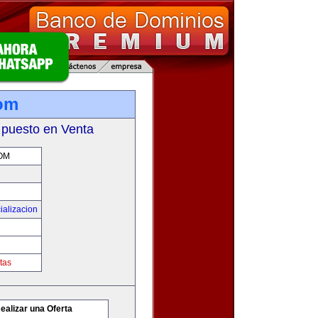
com
 puesto en Venta
OM
ializacion
tas
ealizar una Oferta