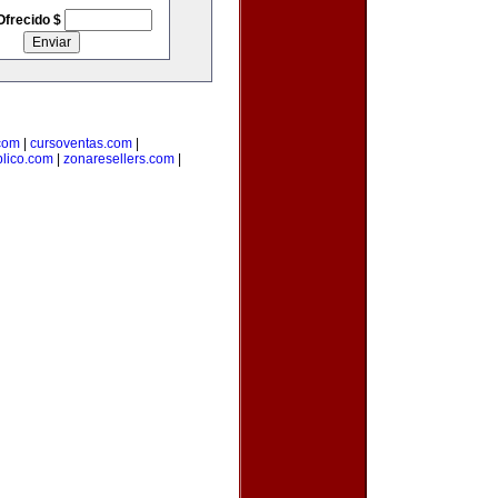
Ofrecido $
com
|
cursoventas.com
|
blico.com
|
zonaresellers.com
|