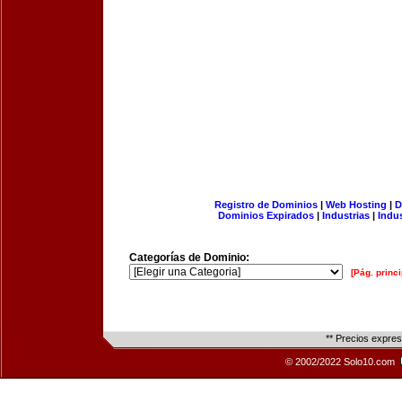
Registro de Dominios
|
Web Hosting
|
D
Dominios Expirados
|
Industrias
|
Indu
Categorías de Dominio:
[Pág. princi
** Precios expre
© 2002/2022 Solo10.com