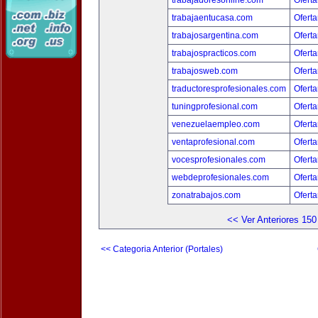
trabajadoresonline.com
Oferta
trabajaentucasa.com
Oferta
trabajosargentina.com
Oferta
trabajospracticos.com
Oferta
trabajosweb.com
Oferta
traductoresprofesionales.com
Oferta
tuningprofesional.com
Oferta
venezuelaempleo.com
Oferta
ventaprofesional.com
Oferta
vocesprofesionales.com
Oferta
webdeprofesionales.com
Oferta
zonatrabajos.com
Oferta
<< Ver Anteriores 150
<< Categoria Anterior (Portales)